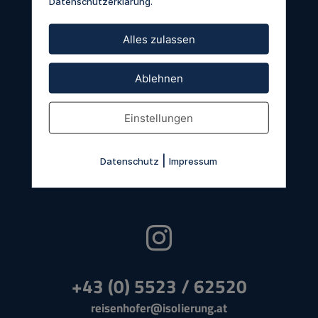
Datenschutzerklärung
.
Alles zulassen
Reisenhofer
Isolier- und Brandschutztechnik GmbH
Oberes Tobel 14
Ablehnen
A-6840 Götzis
Einstellungen
|
Datenschutz
Impressum

+43 (0) 5523 / 62520
reisenhofer@isolierung.at