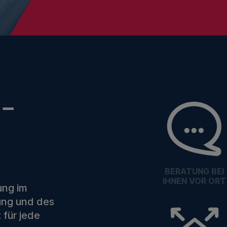
 –
BERATUNG BEI
IHNEN VOR ORT
ung im
rung und des
 für jede