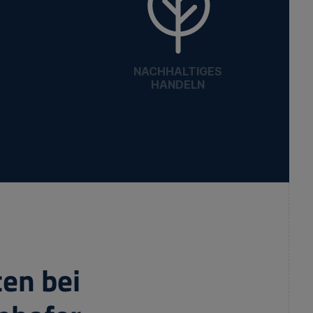
NACHHALTIGES
HANDELN
ten bei