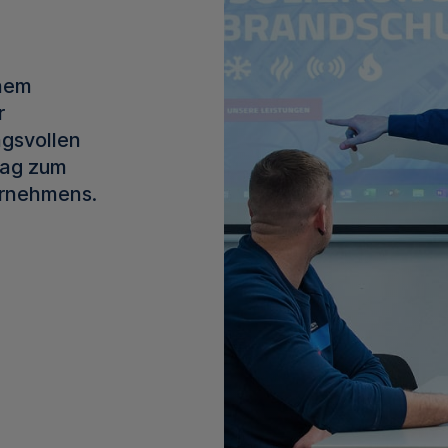
inem
r
gsvollen
rag zum
ernehmens.