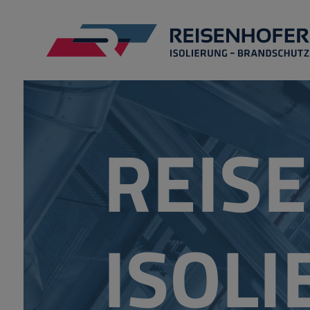
REIS
ISOL